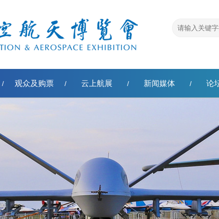
观众及购票
云上航展
新闻媒体
论
/
/
/
/