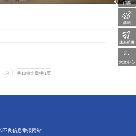
门票
商城
珠海航展
太空中心
页
共18篇文章/共1页
和不良信息举报网站