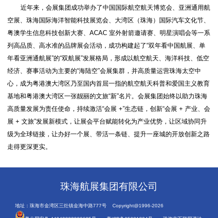
近年来，会展集团成功举办了中国国际航空航天博览会、亚洲通用航
空展、珠海国际海洋智能科技展览会、大湾区（珠海）国际汽车文化节、
粤澳学生信息科技创新大赛、ACAC 室外射箭邀请赛、明星演唱会等一系
列高品质、高水准的品牌展会活动，成功构建起了“双年看中国航展、单
年看亚洲通航展”的“双航展”发展格局，形成以航空航天、海洋科技、低空
经济、赛事活动为主要的“海陆空”会展集群，并高质量运营珠海太空中
心，成为粤港澳大湾区乃至国内首屈一指的航空航天科普和爱国主义教育
基地和粤港澳大湾区一张靓丽的文旅“新”名片。会展集团始终以助力珠海
高质量发展为责任使命，持续激活“会展 +”生态链，创新“会展 + 产业、会
展 + 文旅”发展新模式，让展会平台赋能转化为产业优势，让区域协同升
级为全球链接，让办好一个展、带活一条链、提升一座城的开放创新之路
走得更深更实。
珠海航展集团有限公司
地址：珠海市金湾区三灶镇金海中路777号 Copyright@1996-2026