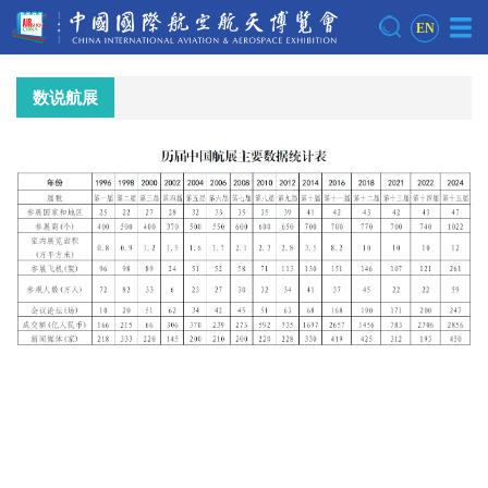
EN
数说航展