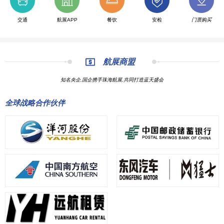
交通
航展APP
餐饮
安检
门票购买
航展商盟
知名央企,国企携手珠海航展,共同打造蓝天盛会
全球战略合作伙伴