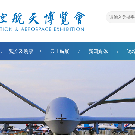
观众及购票
云上航展
新闻媒体
论
/
/
/
/
称'模板转换错误，原因：扩展函数不能返回空值。]