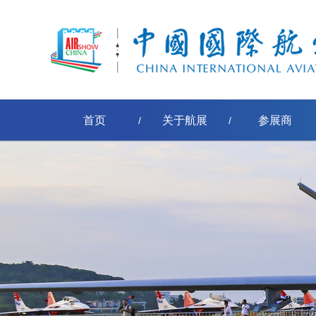
首页
关于航展
参展商
/
/
[err:数据源标签'pe-取得节点名