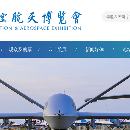
观众及购票
云上航展
新闻媒体
论
/
/
/
/