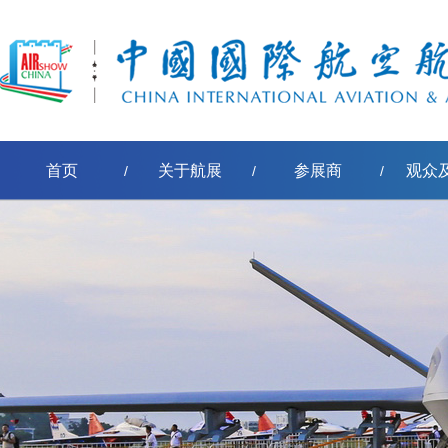
首页
关于航展
参展商
观众
/
/
/
[err:数据源标签'pe-取得节点名称'模板