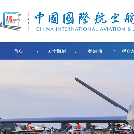
首页
关于航展
参展商
观众
/
/
/
[err:数据源标签'pe-取得节点名称'模板