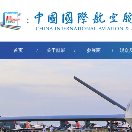
首页
关于航展
参展商
观众
/
/
/
[err:数据源标签'pe-取得节点名称'模板