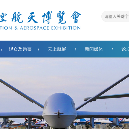
观众及购票
云上航展
新闻媒体
论
/
/
/
/
称'模板转换错误，原因：扩展函数不能返回空值。]