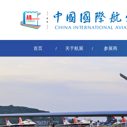
首页
关于航展
参展商
/
/
[err:数据源标签'pe-取得节点名