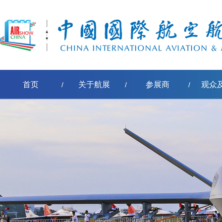
首页
关于航展
参展商
观众
/
/
/
[err:数据源标签'pe-取得节点名称'模板