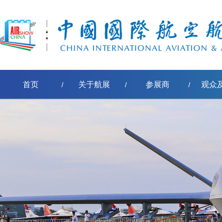
首页
关于航展
参展商
观众
/
/
/
[err:数据源标签'pe-取得节点名称'模板