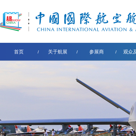
首页
关于航展
参展商
观众
/
/
/
[err:数据源标签'pe-取得节点名称'模板