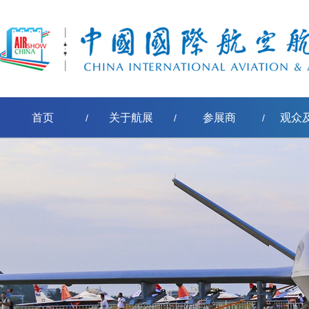
首页
关于航展
参展商
观众
/
/
/
[err:数据源标签'pe-取得节点名称'模板