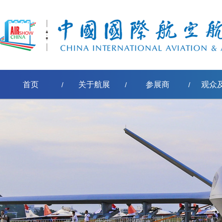
首页
关于航展
参展商
观众
/
/
/
[err:数据源标签'pe-取得节点名称'模板