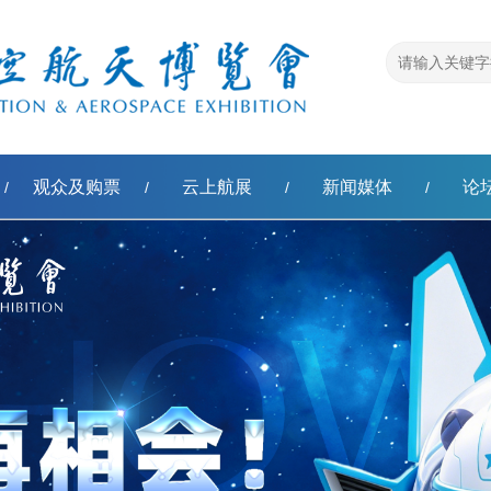
观众及购票
云上航展
新闻媒体
论
/
/
/
/