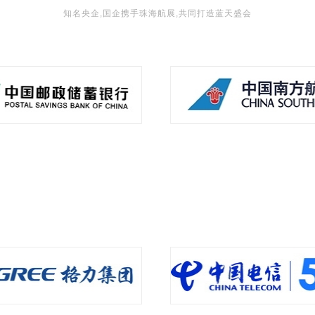
知名央企,国企携手珠海航展,共同打造蓝天盛会