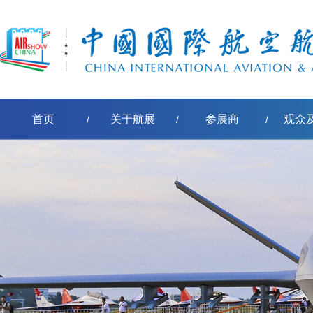
首页
关于航展
参展商
观众
/
/
/
[err:数据源标签'pe-取得节点名称'模板