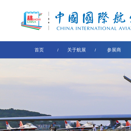
首页
关于航展
参展商
/
/
[err:数据源标签'pe-取得节点名