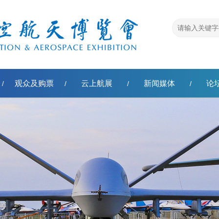
观众及购票
云上航展
新闻媒体
论
/
/
/
/
称'模板转换错误，原因：扩展函数不能返回空值。]