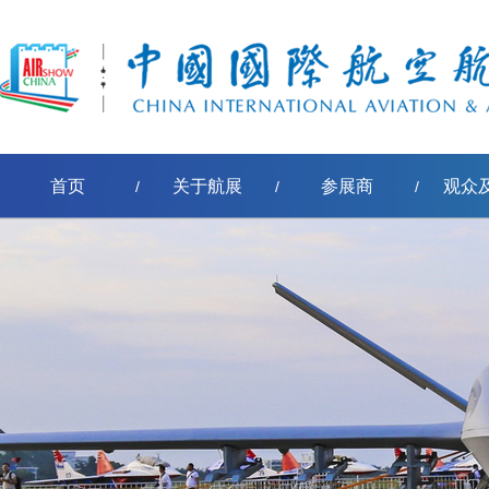
首页
关于航展
参展商
观众
/
/
/
[err:数据源标签'pe-取得节点名称'模板