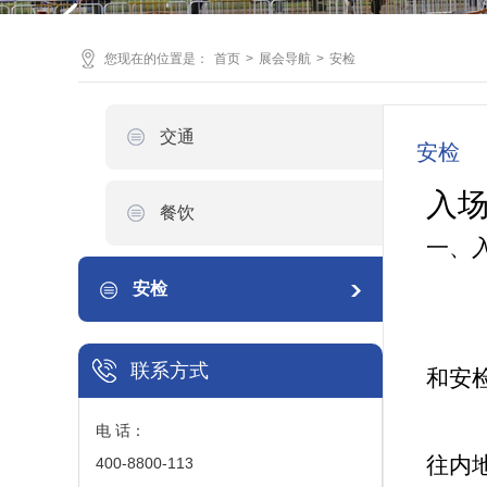
您现在的位置是：
首页
>
展会导航
>
安检
交通
安检
入
餐饮
一、
安检
联系方式
和安
电 话：
往内
400-8800-113