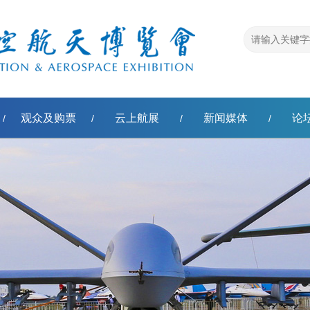
观众及购票
云上航展
新闻媒体
论
/
/
/
/