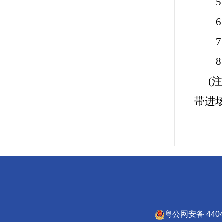
(
带进
粤公网安备 4404