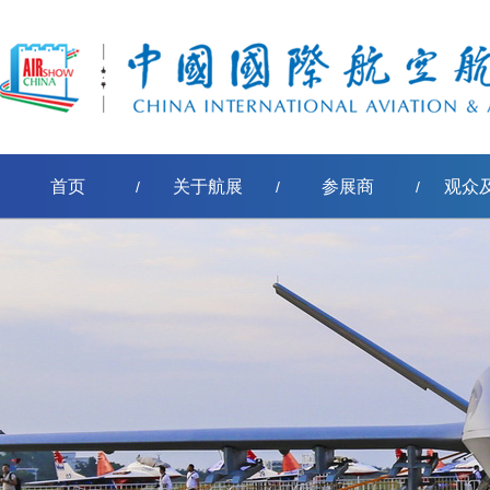
首页
关于航展
参展商
观众
/
/
/
[err:数据源标签'pe-取得节点名称'模板