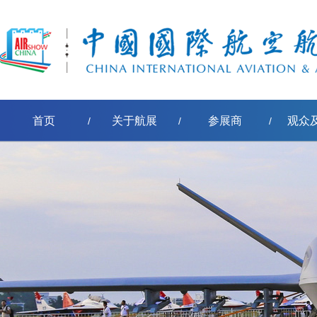
首页
关于航展
参展商
观众
/
/
/
[err:数据源标签'pe-取得节点名称'模板