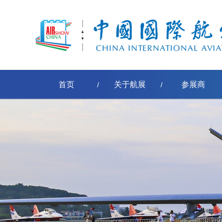
首页
关于航展
参展商
/
/
[err:数据源标签'pe-取得节点名